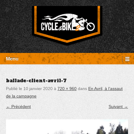
Aller
Panneau de gestion des cookies
au
contenu
Entretien Harley-Davidson, préparation et custom, boutique, pièces
Cycle et Bike
détachées Rambouillet
Menu
ballade-client-avril-7
Publié le
10 janvier 2020
à
720 × 960
dans
En Avril, à l’assaut
de la campagne
← Précédent
Suivant →