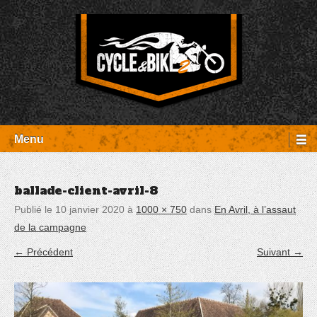
Aller
Panneau de gestion des cookies
au
contenu
Entretien Harley-Davidson, préparation et custom, boutique, pièces
Cycle et Bike
détachées Rambouillet
Menu
ballade-client-avril-8
Publié le
10 janvier 2020
à
1000 × 750
dans
En Avril, à l’assaut
de la campagne
← Précédent
Suivant →