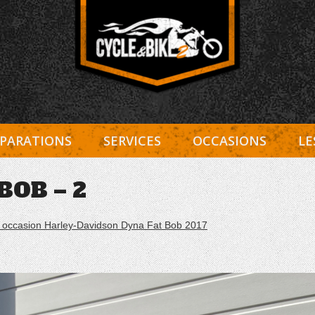
Entretien Harley-Davidson, préparation et custom, boutiqu
Cycle et Bike
PARATIONS
SERVICES
OCCASIONS
LE
BOB – 2
 occasion Harley-Davidson Dyna Fat Bob 2017