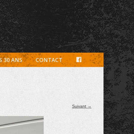
e, pièces détachées Rambouillet
F
S 30 ANS
CONTACT
A
C
E
B
Suivant →
O
O