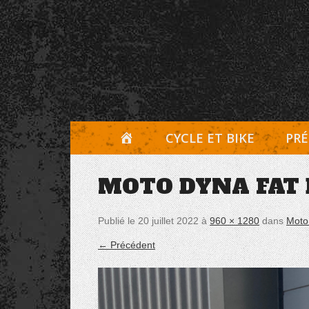
Aller
Panneau de gestion des cookies
au
contenu
A
CYCLE ET BIKE
PRÉ
C
MOTO DYNA FAT 
C
U
Publié le
20 juillet 2022
à
960 × 1280
dans
Moto
E
← Précédent
I
L