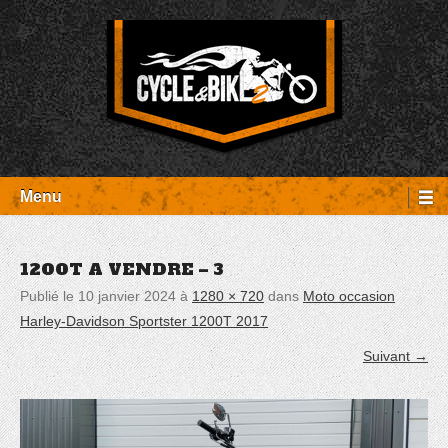
Aller
Panneau de gestion des cookies
au
contenu
Entretien Harley-Davidson, préparation et custom, boutique, pièces
Cycle et Bike
détachées Rambouillet
Menu
1200T A VENDRE – 3
Publié le
10 janvier 2024
à
1280 × 720
dans
Moto occasion
Harley-Davidson Sportster 1200T 2017
Suivant →