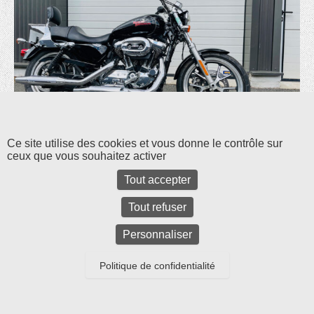
Les commentaires et les rétroliens sont fermés pour l'instant.
Ce site utilise des cookies et vous donne le contrôle sur
ceux que vous souhaitez activer
Tout accepter
Tout refuser
Personnaliser
Politique de confidentialité
Parc d'activités Bel Air La Forêt - 17 rue Amélia Earhart - 78125 GAZERAN
-
tél : 01 34 85 24 12
-
Mentions légales
Copyright © 2026
Cycle et Bike
All Rights Reserved.