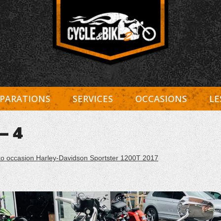
Entretien Harley-Davidson, préparation et custom, boutiqu
Cycle et Bike
PARATIONS
SERVICES
OCCASIONS
LE
– 4
o occasion Harley-Davidson Sportster 1200T 2017