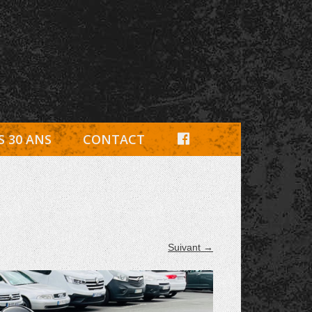
e, pièces détachées Rambouillet
F
S 30 ANS
CONTACT
A
C
E
B
Suivant →
O
O