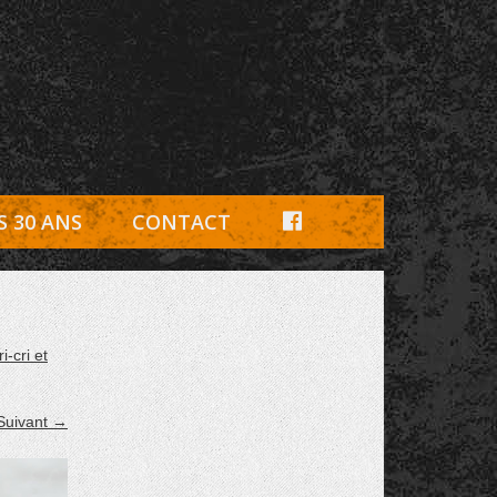
e, pièces détachées Rambouillet
F
S 30 ANS
CONTACT
A
C
E
-cri et
B
O
Suivant →
O