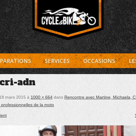
Entretien Harley-Davidson, préparation et custom, boutiqu
Cycle et Bike
PARATIONS
SERVICES
OCCASIONS
LE
-cri-adn
18 mars 2015
à
1000 × 664
dans
Rencontre avec Martine, Michaela, Cri
4 professionnelles de la moto
ent