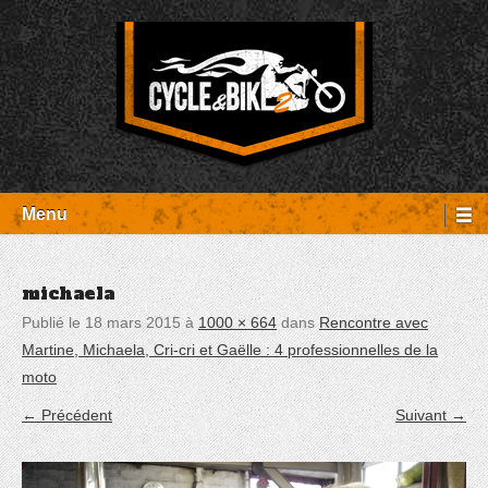
Aller
Panneau de gestion des cookies
au
contenu
Entretien Harley-Davidson, préparation et custom, boutique, pièces
Cycle et Bike
détachées Rambouillet
Menu
michaela
Publié le
18 mars 2015
à
1000 × 664
dans
Rencontre avec
Martine, Michaela, Cri-cri et Gaëlle : 4 professionnelles de la
moto
← Précédent
Suivant →